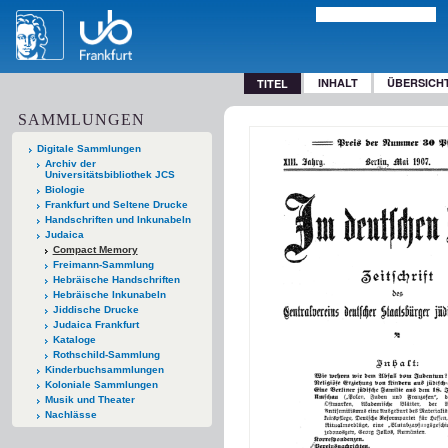
INHALT
ÜBERSICH
TITEL
SAMMLUNGEN
Digitale Sammlungen
Archiv der
Universitätsbibliothek JCS
Biologie
Frankfurt und Seltene Drucke
Handschriften und Inkunabeln
Judaica
Compact Memory
Freimann-Sammlung
Hebräische Handschriften
Hebräische Inkunabeln
Jiddische Drucke
Judaica Frankfurt
Kataloge
Rothschild-Sammlung
Kinderbuchsammlungen
Koloniale Sammlungen
Musik und Theater
Nachlässe