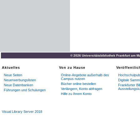
© 2026 Universitätsbibliothek Frankfurt am M
Aktuelles
Von zu Hause
Veröffentli
Neue Seiten
Online-Angebote außerhalb des
Hochschulpubl
Campus nutzen
Neuerwerbungslisten
Digitale Samm
Bücher online bestellen
Neue Datenbanken
Frankfurter Bi
Verlängern, Konto abfragen
Ausstellungsk
Führungen und Schulungen
Hilfe zu Ihrem Konto
Visual Library Server 2018