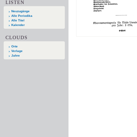
LISTEN
Neuzugänge
Alle Periodika
Alle Titel
Kalender
CLOUDS
Orte
Verlage
Jahre