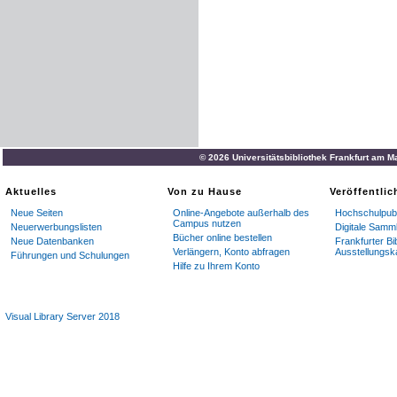
© 2026 Universitätsbibliothek Frankfurt am M
Aktuelles
Von zu Hause
Veröffentli
Neue Seiten
Online-Angebote außerhalb des
Hochschulpubl
Campus nutzen
Neuerwerbungslisten
Digitale Samm
Bücher online bestellen
Neue Datenbanken
Frankfurter Bi
Verlängern, Konto abfragen
Ausstellungsk
Führungen und Schulungen
Hilfe zu Ihrem Konto
Visual Library Server 2018