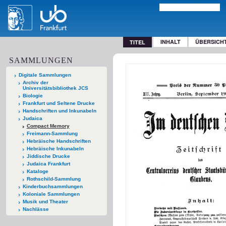
INHALT
ÜBERSICH
TITEL
SAMMLUNGEN
Digitale Sammlungen
Archiv der
Universitätsbibliothek JCS
Biologie
Frankfurt und Seltene Drucke
Handschriften und Inkunabeln
Judaica
Compact Memory
Freimann-Sammlung
Hebräische Handschriften
Hebräische Inkunabeln
Jiddische Drucke
Judaica Frankfurt
Kataloge
Rothschild-Sammlung
Kinderbuchsammlungen
Koloniale Sammlungen
Musik und Theater
Nachlässe