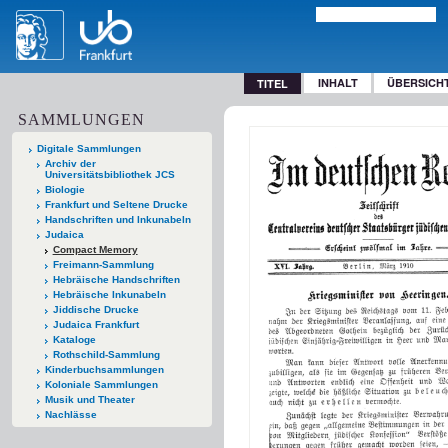
INHALT
ÜBERSICH
TITEL
SAMMLUNGEN
Digitale Sammlungen
Archiv der
Universitätsbibliothek JCS
Biologie
Frankfurt und Seltene Drucke
Handschriften und Inkunabeln
Judaica
Compact Memory
Freimann-Sammlung
Hebräische Handschriften
Hebräische Inkunabeln
Jiddische Drucke
Judaica Frankfurt
Kataloge
Rothschild-Sammlung
Kinderbuchsammlungen
Koloniale Sammlungen
Musik und Theater
Nachlässe