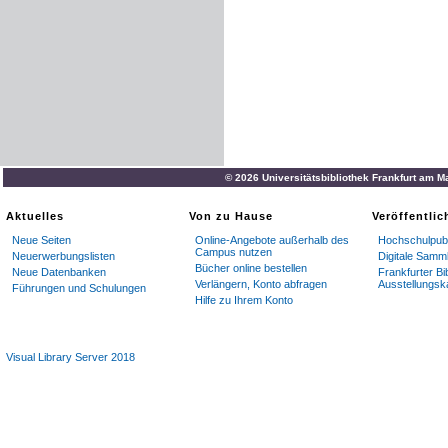
© 2026 Universitätsbibliothek Frankfurt am M
Aktuelles
Von zu Hause
Veröffentli
Neue Seiten
Online-Angebote außerhalb des
Hochschulpubl
Campus nutzen
Neuerwerbungslisten
Digitale Samm
Bücher online bestellen
Neue Datenbanken
Frankfurter Bi
Verlängern, Konto abfragen
Ausstellungsk
Führungen und Schulungen
Hilfe zu Ihrem Konto
Visual Library Server 2018