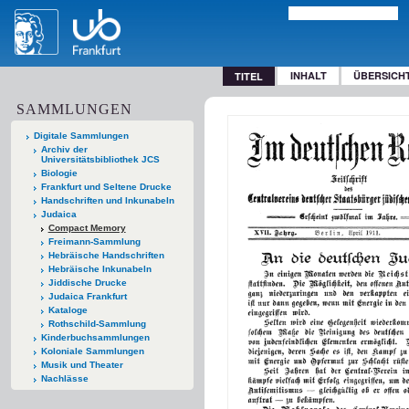
INHALT
ÜBERSICH
TITEL
SAMMLUNGEN
Digitale Sammlungen
Archiv der
Universitätsbibliothek JCS
Biologie
Frankfurt und Seltene Drucke
Handschriften und Inkunabeln
Judaica
Compact Memory
Freimann-Sammlung
Hebräische Handschriften
Hebräische Inkunabeln
Jiddische Drucke
Judaica Frankfurt
Kataloge
Rothschild-Sammlung
Kinderbuchsammlungen
Koloniale Sammlungen
Musik und Theater
Nachlässe