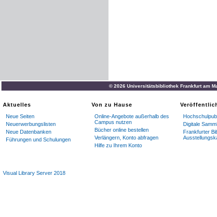
© 2026 Universitätsbibliothek Frankfurt am M
Aktuelles
Von zu Hause
Veröffentli
Neue Seiten
Online-Angebote außerhalb des
Hochschulpubl
Campus nutzen
Neuerwerbungslisten
Digitale Samm
Bücher online bestellen
Neue Datenbanken
Frankfurter Bi
Verlängern, Konto abfragen
Ausstellungsk
Führungen und Schulungen
Hilfe zu Ihrem Konto
Visual Library Server 2018