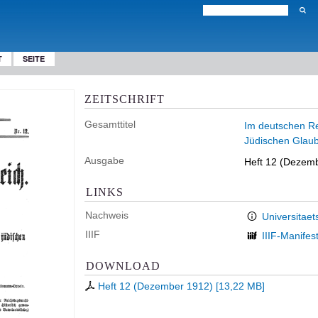
T
SEITE
ZEITSCHRIFT
Gesamttitel
Im deutschen Rei
Jüdischen Glau
Ausgabe
Heft 12 (Dezem
LINKS
Nachweis
Universitaet
IIIF
IIIF-Manifes
DOWNLOAD
Heft 12 (Dezember 1912)
[
13,22 MB
]