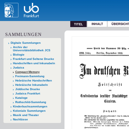
INHALT
ÜBERSICH
TITEL
SAMMLUNGEN
Digitale Sammlungen
Archiv der
Universitätsbibliothek JCS
Biologie
Frankfurt und Seltene Drucke
Handschriften und Inkunabeln
Judaica
Compact Memory
Freimann-Sammlung
Hebräische Handschriften
Hebräische Inkunabeln
Jiddische Drucke
Judaica Frankfurt
Kataloge
Rothschild-Sammlung
Kinderbuchsammlungen
Koloniale Sammlungen
Musik und Theater
Nachlässe