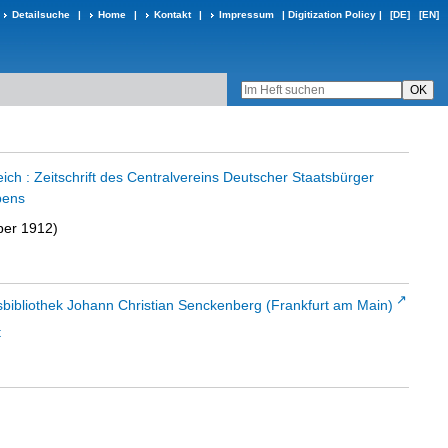
Detailsuche
|
Home
|
Kontakt
|
Impressum
|
Digitization Policy
|
[DE]
[EN]
ch : Zeitschrift des Centralvereins Deutscher Staatsbürger
bens
ber 1912)
sbibliothek Johann Christian Senckenberg (Frankfurt am Main)
t