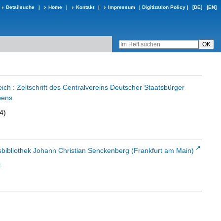
Detailsuche
|
Home
|
Kontakt
|
Impressum
|
Digitization Policy
|
[DE]
[EN]
ch : Zeitschrift des Centralvereins Deutscher Staatsbürger
bens
4)
sbibliothek Johann Christian Senckenberg (Frankfurt am Main)
t