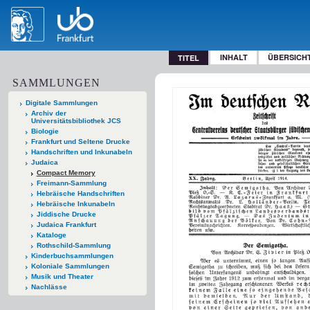
INHALT
ÜBERSICH
TITEL
SAMMLUNGEN
Digitale Sammlungen
Archiv der
Universitätsbibliothek JCS
Biologie
Frankfurt und Seltene Drucke
Handschriften und Inkunabeln
Judaica
Compact Memory
Freimann-Sammlung
Hebräische Handschriften
Hebräische Inkunabeln
Jiddische Drucke
Judaica Frankfurt
Kataloge
Rothschild-Sammlung
Kinderbuchsammlungen
Koloniale Sammlungen
Musik und Theater
Nachlässe