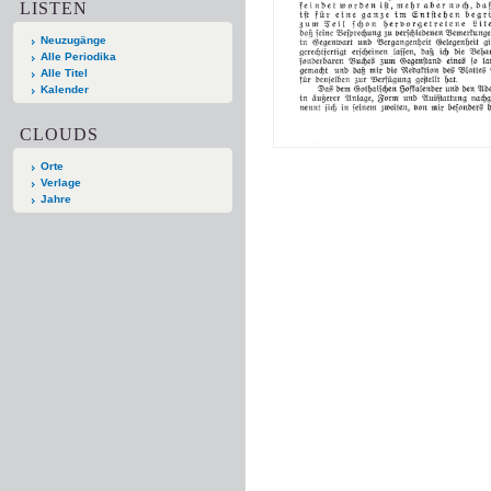
LISTEN
Neuzugänge
Alle Periodika
Alle Titel
Kalender
CLOUDS
Orte
Verlage
Jahre