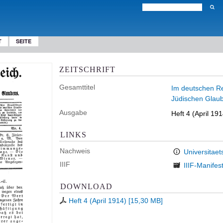
T
SEITE
ZEITSCHRIFT
Gesamttitel
Im deutschen Rei
Jüdischen Glau
Ausgabe
Heft 4 (April 191
LINKS
Nachweis
Universitaet
IIIF
IIIF-Manifes
DOWNLOAD
Heft 4 (April 1914)
[
15,30 MB
]