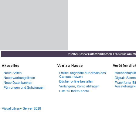
© 2026 Universitätsbibliothek Frankfurt am M
Aktuelles
Von zu Hause
Veröffentli
Neue Seiten
Online-Angebote außerhalb des
Hochschulpubl
Campus nutzen
Neuerwerbungslisten
Digitale Samm
Bücher online bestellen
Neue Datenbanken
Frankfurter Bi
Verlängern, Konto abfragen
Ausstellungsk
Führungen und Schulungen
Hilfe zu Ihrem Konto
Visual Library Server 2018