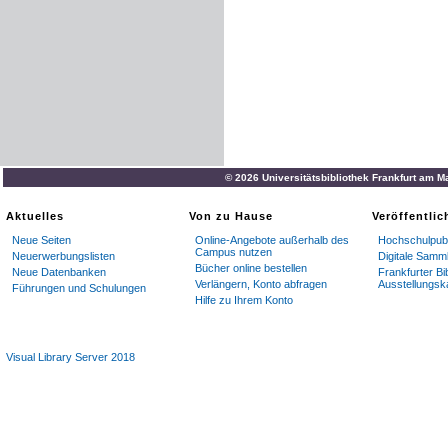
© 2026 Universitätsbibliothek Frankfurt am M
Aktuelles
Von zu Hause
Veröffentli
Neue Seiten
Online-Angebote außerhalb des
Hochschulpubl
Campus nutzen
Neuerwerbungslisten
Digitale Samm
Bücher online bestellen
Neue Datenbanken
Frankfurter Bi
Verlängern, Konto abfragen
Ausstellungsk
Führungen und Schulungen
Hilfe zu Ihrem Konto
Visual Library Server 2018