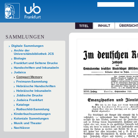
INHALT
ÜBERSICH
TITEL
SAMMLUNGEN
Digitale Sammlungen
Archiv der
Universitätsbibliothek JCS
Biologie
Frankfurt und Seltene Drucke
Handschriften und Inkunabeln
Judaica
Compact Memory
Freimann-Sammlung
Hebräische Handschriften
Hebräische Inkunabeln
Jiddische Drucke
Judaica Frankfurt
Kataloge
Rothschild-Sammlung
Kinderbuchsammlungen
Koloniale Sammlungen
Musik und Theater
Nachlässe