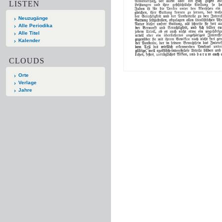
LISTEN
Neuzugänge
Alle Periodika
Alle Titel
Kalender
CLOUDS
Orte
Verlage
Jahre