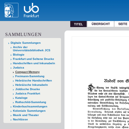
ÜBERSICHT
SEITE
TITEL
SAMMLUNGEN
Digitale Sammlungen
Archiv der
Universitätsbibliothek JCS
Biologie
Frankfurt und Seltene Drucke
Handschriften und Inkunabeln
Judaica
Compact Memory
Freimann-Sammlung
Hebräische Handschriften
Hebräische Inkunabeln
Jiddische Drucke
Judaica Frankfurt
Kataloge
Rothschild-Sammlung
Kinderbuchsammlungen
Koloniale Sammlungen
Musik und Theater
Nachlässe