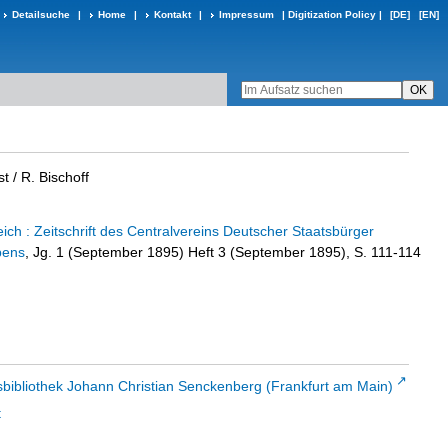
Detailsuche
|
Home
|
Kontakt
|
Impressum
|
Digitization Policy
|
[DE]
[EN]
st
/ R. Bischoff
ch : Zeitschrift des Centralvereins Deutscher Staatsbürger
bens
, Jg. 1 (September 1895) Heft 3 (September 1895), S. 111-114
sbibliothek Johann Christian Senckenberg (Frankfurt am Main)
t