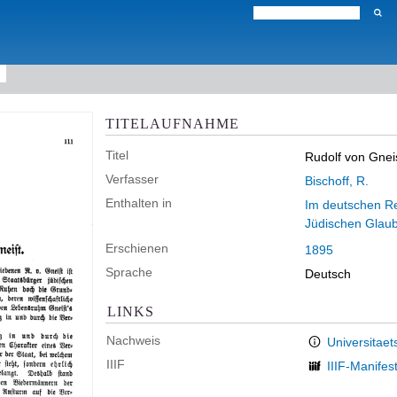
TITELAUFNAHME
Titel
Rudolf von Gnei
Verfasser
Bischoff, R.
Enthalten in
Im deutschen Rei
Jüdischen Glau
Erschienen
1895
Sprache
Deutsch
LINKS
Nachweis
Universitaet
IIIF
IIIF-Manifes