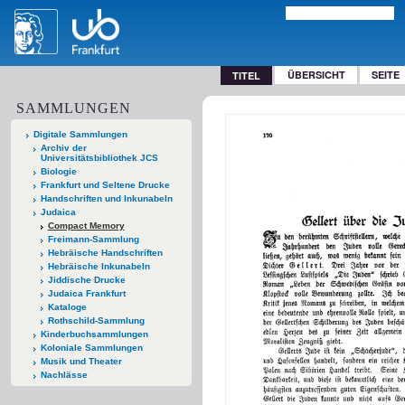
ÜBERSICHT
SEITE
TITEL
SAMMLUNGEN
Digitale Sammlungen
Archiv der
Universitätsbibliothek JCS
Biologie
Frankfurt und Seltene Drucke
Handschriften und Inkunabeln
Judaica
Compact Memory
Freimann-Sammlung
Hebräische Handschriften
Hebräische Inkunabeln
Jiddische Drucke
Judaica Frankfurt
Kataloge
Rothschild-Sammlung
Kinderbuchsammlungen
Koloniale Sammlungen
Musik und Theater
Nachlässe