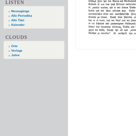
LISTEN
Neuzugänge
Alle Periodika
Alle Titel
Kalender
CLOUDS
Orte
Verlage
Jahre