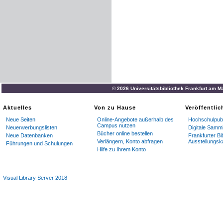
© 2026 Universitätsbibliothek Frankfurt am M
Aktuelles
Von zu Hause
Veröffentli
Neue Seiten
Online-Angebote außerhalb des
Hochschulpubl
Campus nutzen
Neuerwerbungslisten
Digitale Samm
Bücher online bestellen
Neue Datenbanken
Frankfurter Bi
Verlängern, Konto abfragen
Ausstellungsk
Führungen und Schulungen
Hilfe zu Ihrem Konto
Visual Library Server 2018