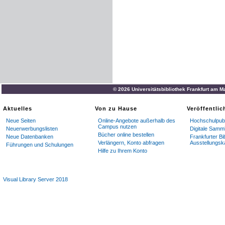
© 2026 Universitätsbibliothek Frankfurt am M
Aktuelles
Von zu Hause
Veröffentli
Neue Seiten
Online-Angebote außerhalb des
Hochschulpubl
Campus nutzen
Neuerwerbungslisten
Digitale Samm
Bücher online bestellen
Neue Datenbanken
Frankfurter Bi
Verlängern, Konto abfragen
Ausstellungsk
Führungen und Schulungen
Hilfe zu Ihrem Konto
Visual Library Server 2018