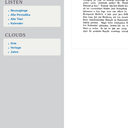
LISTEN
Neuzugänge
Alle Periodika
Alle Titel
Kalender
CLOUDS
Orte
Verlage
Jahre