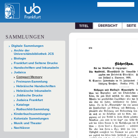
ÜBERSICHT
SEITE
TITEL
SAMMLUNGEN
Digitale Sammlungen
Archiv der
Universitätsbibliothek JCS
Biologie
Frankfurt und Seltene Drucke
Handschriften und Inkunabeln
Judaica
Compact Memory
Freimann-Sammlung
Hebräische Handschriften
Hebräische Inkunabeln
Jiddische Drucke
Judaica Frankfurt
Kataloge
Rothschild-Sammlung
Kinderbuchsammlungen
Koloniale Sammlungen
Musik und Theater
Nachlässe