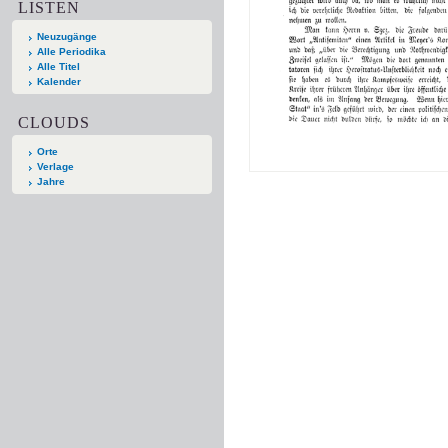
LISTEN
Neuzugänge
Alle Periodika
Alle Titel
Kalender
CLOUDS
Orte
Verlage
Jahre