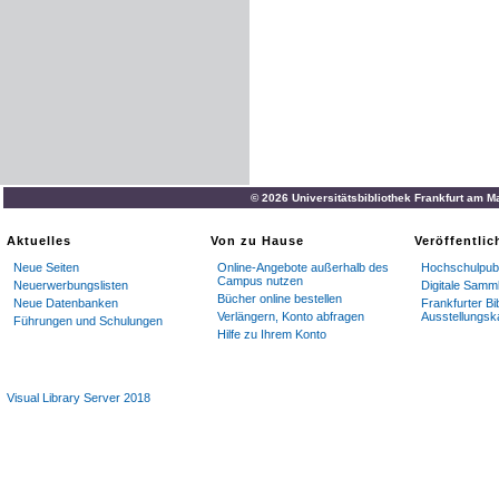
© 2026 Universitätsbibliothek Frankfurt am M
Aktuelles
Von zu Hause
Veröffentli
Neue Seiten
Online-Angebote außerhalb des
Hochschulpubl
Campus nutzen
Neuerwerbungslisten
Digitale Samm
Bücher online bestellen
Neue Datenbanken
Frankfurter Bi
Verlängern, Konto abfragen
Ausstellungsk
Führungen und Schulungen
Hilfe zu Ihrem Konto
Visual Library Server 2018