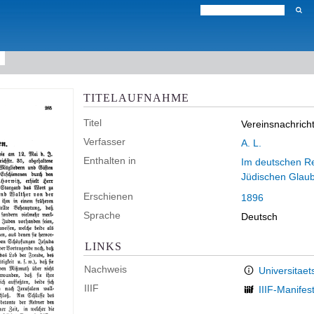
TITELAUFNAHME
Titel
Vereinsnachrich
Verfasser
A. L.
Enthalten in
Im deutschen Rei
Jüdischen Glau
Erschienen
1896
Sprache
Deutsch
LINKS
Nachweis
Universitaet
IIIF
IIIF-Manifes