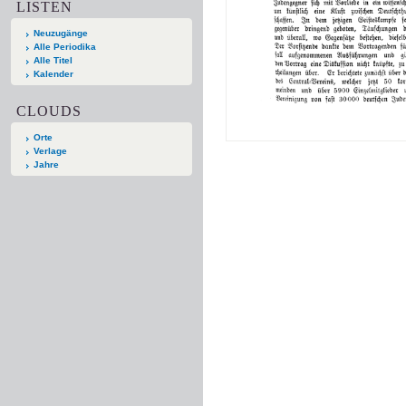
LISTEN
Neuzugänge
Alle Periodika
Alle Titel
Kalender
CLOUDS
Orte
Verlage
Jahre