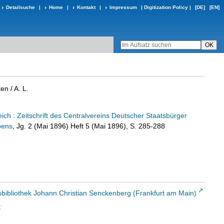
Detailsuche
|
Home
|
Kontakt
|
Impressum
|
Digitization Policy
|
[DE]
[EN]
ten
/ A. L.
ch : Zeitschrift des Centralvereins Deutscher Staatsbürger
bens
, Jg. 2 (Mai 1896) Heft 5 (Mai 1896), S. 285-288
sbibliothek Johann Christian Senckenberg (Frankfurt am Main)
t