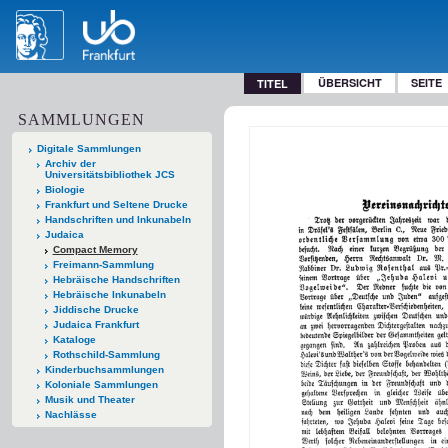
ÜBERSICHT
SEITE
TITEL
SAMMLUNGEN
Digitale Sammlungen
Archiv der
Universitätsbibliothek JCS
Biologie
Frankfurt und Seltene Drucke
Handschriften und Inkunabeln
Judaica
Compact Memory
Freimann-Sammlung
Hebräische Handschriften
Hebräische Inkunabeln
Jiddische Drucke
Judaica Frankfurt
Kataloge
Rothschild-Sammlung
Kinderbuchsammlungen
Koloniale Sammlungen
Musik und Theater
Nachlässe