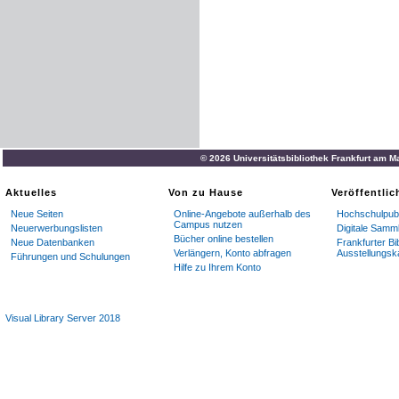
© 2026 Universitätsbibliothek Frankfurt am M
Aktuelles
Von zu Hause
Veröffentli
Neue Seiten
Online-Angebote außerhalb des
Hochschulpubl
Campus nutzen
Neuerwerbungslisten
Digitale Samm
Bücher online bestellen
Neue Datenbanken
Frankfurter Bi
Verlängern, Konto abfragen
Ausstellungsk
Führungen und Schulungen
Hilfe zu Ihrem Konto
Visual Library Server 2018