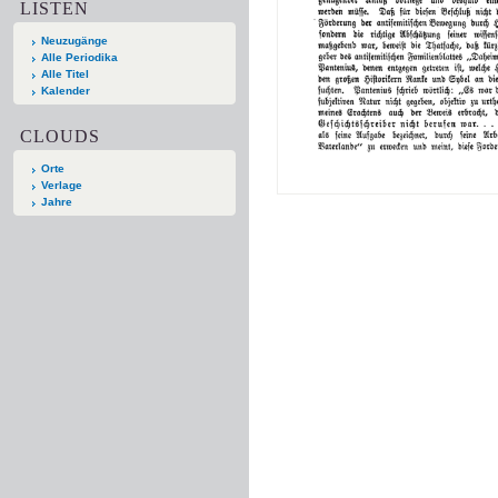
LISTEN
Neuzugänge
Alle Periodika
Alle Titel
Kalender
CLOUDS
Orte
Verlage
Jahre