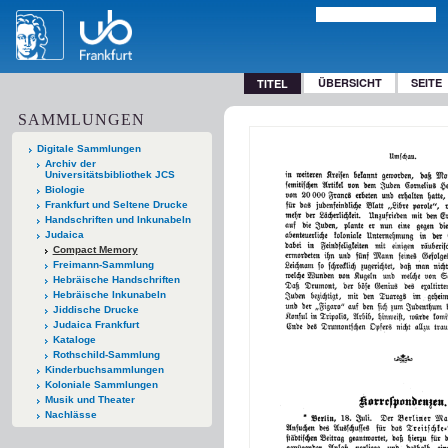
ÜBERSICHT
SEITE
TITEL
SAMMLUNGEN
Digitale Sammlungen
Archiv der
Universitätsbibliothek JCS
Biologie
Frankfurt und Seltene Drucke
Handschriften und Inkunabeln
Judaica
Compact Memory
Freimann-Sammlung
Hebräische Handschriften
Hebräische Inkunabeln
Jiddische Drucke
Judaica Frankfurt
Kataloge
Rothschild-Sammlung
Kinderbuchsammlungen
Koloniale Sammlungen
Musik und Theater
Nachlässe