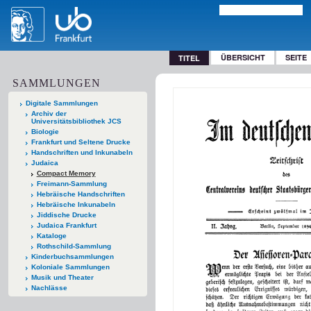
ÜBERSICHT
SEITE
TITEL
SAMMLUNGEN
Digitale Sammlungen
Archiv der
Universitätsbibliothek JCS
Biologie
Frankfurt und Seltene Drucke
Handschriften und Inkunabeln
Judaica
Compact Memory
Freimann-Sammlung
Hebräische Handschriften
Hebräische Inkunabeln
Jiddische Drucke
Judaica Frankfurt
Kataloge
Rothschild-Sammlung
Kinderbuchsammlungen
Koloniale Sammlungen
Musik und Theater
Nachlässe