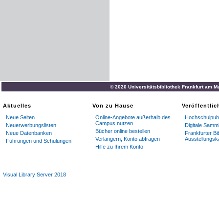
© 2026 Universitätsbibliothek Frankfurt am M
Aktuelles
Von zu Hause
Veröffentli
Neue Seiten
Online-Angebote außerhalb des
Hochschulpubl
Campus nutzen
Neuerwerbungslisten
Digitale Samm
Bücher online bestellen
Neue Datenbanken
Frankfurter Bi
Verlängern, Konto abfragen
Ausstellungsk
Führungen und Schulungen
Hilfe zu Ihrem Konto
Visual Library Server 2018