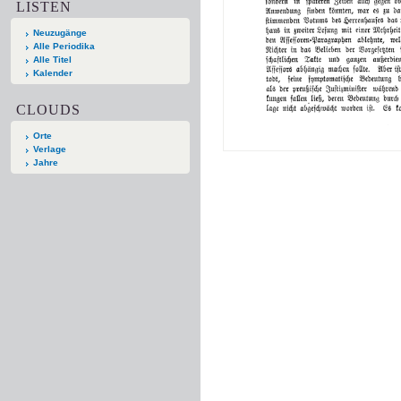
LISTEN
Neuzugänge
Alle Periodika
Alle Titel
Kalender
CLOUDS
Orte
Verlage
Jahre