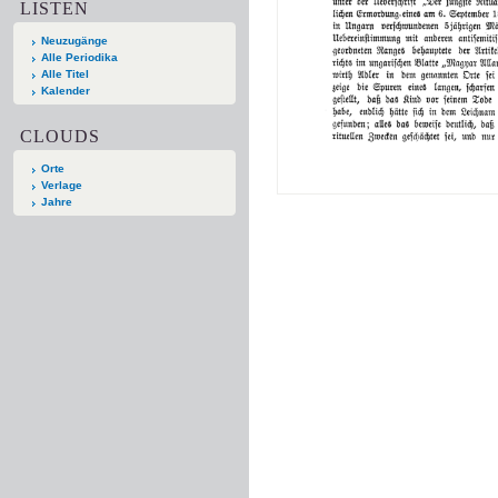
LISTEN
Neuzugänge
Alle Periodika
Alle Titel
Kalender
CLOUDS
Orte
Verlage
Jahre