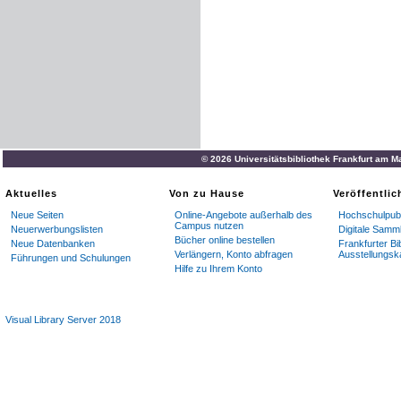
© 2026 Universitätsbibliothek Frankfurt am M
Aktuelles
Von zu Hause
Veröffentli
Neue Seiten
Online-Angebote außerhalb des
Hochschulpubl
Campus nutzen
Neuerwerbungslisten
Digitale Samm
Bücher online bestellen
Neue Datenbanken
Frankfurter Bi
Verlängern, Konto abfragen
Ausstellungsk
Führungen und Schulungen
Hilfe zu Ihrem Konto
Visual Library Server 2018