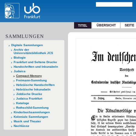
ÜBERSICHT
SEITE
TITEL
SAMMLUNGEN
Digitale Sammlungen
Archiv der
Universitätsbibliothek JCS
Biologie
Frankfurt und Seltene Drucke
Handschriften und Inkunabeln
Judaica
Compact Memory
Freimann-Sammlung
Hebräische Handschriften
Hebräische Inkunabeln
Jiddische Drucke
Judaica Frankfurt
Kataloge
Rothschild-Sammlung
Kinderbuchsammlungen
Koloniale Sammlungen
Musik und Theater
Nachlässe