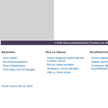
© 2026 Universitätsbibliothek Frankfurt am M
Aktuelles
Von zu Hause
Veröffentli
Neue Seiten
Online-Angebote außerhalb des
Hochschulpubl
Campus nutzen
Neuerwerbungslisten
Digitale Samm
Bücher online bestellen
Neue Datenbanken
Frankfurter Bi
Verlängern, Konto abfragen
Ausstellungsk
Führungen und Schulungen
Hilfe zu Ihrem Konto
Visual Library Server 2018