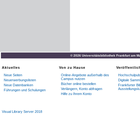
© 2026 Universitätsbibliothek Frankfurt am M
Aktuelles
Von zu Hause
Veröffentli
Neue Seiten
Online-Angebote außerhalb des
Hochschulpubl
Campus nutzen
Neuerwerbungslisten
Digitale Samm
Bücher online bestellen
Neue Datenbanken
Frankfurter Bi
Verlängern, Konto abfragen
Ausstellungsk
Führungen und Schulungen
Hilfe zu Ihrem Konto
Visual Library Server 2018