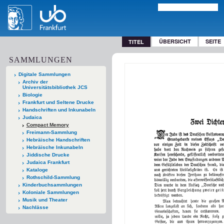
ÜBERSICHT
SEITE
TITEL
SAMMLUNGEN
Digitale Sammlungen
Archiv der
Universitätsbibliothek JCS
Biologie
Frankfurt und Seltene Drucke
Handschriften und Inkunabeln
Judaica
Compact Memory
Freimann-Sammlung
Hebräische Handschriften
Hebräische Inkunabeln
Jiddische Drucke
Judaica Frankfurt
Kataloge
Rothschild-Sammlung
Kinderbuchsammlungen
Koloniale Sammlungen
Musik und Theater
Nachlässe