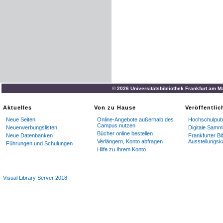
© 2026 Universitätsbibliothek Frankfurt am M
Aktuelles
Von zu Hause
Veröffentli
Neue Seiten
Online-Angebote außerhalb des
Hochschulpubl
Campus nutzen
Neuerwerbungslisten
Digitale Samm
Bücher online bestellen
Neue Datenbanken
Frankfurter Bi
Verlängern, Konto abfragen
Ausstellungsk
Führungen und Schulungen
Hilfe zu Ihrem Konto
Visual Library Server 2018