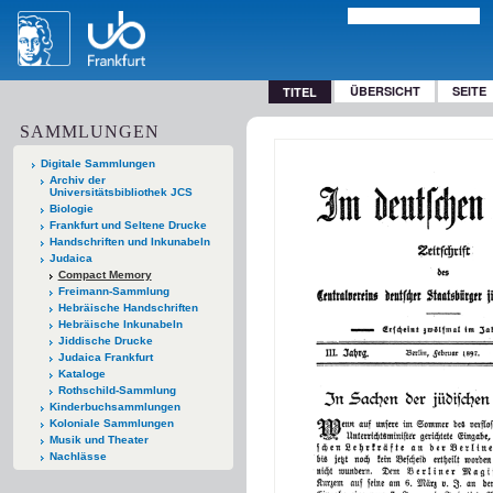
ÜBERSICHT
SEITE
TITEL
SAMMLUNGEN
Digitale Sammlungen
Archiv der
Universitätsbibliothek JCS
Biologie
Frankfurt und Seltene Drucke
Handschriften und Inkunabeln
Judaica
Compact Memory
Freimann-Sammlung
Hebräische Handschriften
Hebräische Inkunabeln
Jiddische Drucke
Judaica Frankfurt
Kataloge
Rothschild-Sammlung
Kinderbuchsammlungen
Koloniale Sammlungen
Musik und Theater
Nachlässe