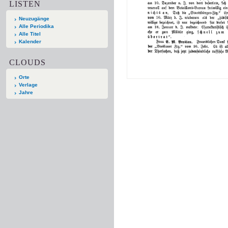
LISTEN
Neuzugänge
Alle Periodika
Alle Titel
Kalender
CLOUDS
Orte
Verlage
Jahre