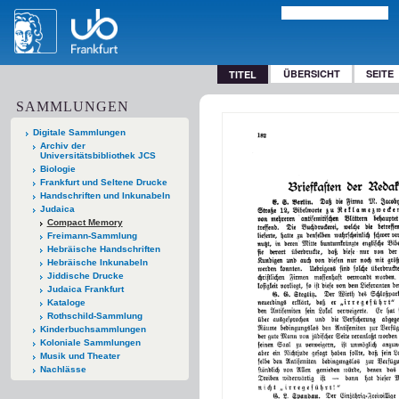
ÜBERSICHT
SEITE
TITEL
SAMMLUNGEN
Digitale Sammlungen
Archiv der
Universitätsbibliothek JCS
Biologie
Frankfurt und Seltene Drucke
Handschriften und Inkunabeln
Judaica
Compact Memory
Freimann-Sammlung
Hebräische Handschriften
Hebräische Inkunabeln
Jiddische Drucke
Judaica Frankfurt
Kataloge
Rothschild-Sammlung
Kinderbuchsammlungen
Koloniale Sammlungen
Musik und Theater
Nachlässe