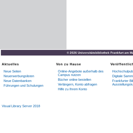
© 2026 Universitätsbibliothek Frankfurt am M
Aktuelles
Von zu Hause
Veröffentli
Neue Seiten
Online-Angebote außerhalb des
Hochschulpubl
Campus nutzen
Neuerwerbungslisten
Digitale Samm
Bücher online bestellen
Neue Datenbanken
Frankfurter Bi
Verlängern, Konto abfragen
Ausstellungsk
Führungen und Schulungen
Hilfe zu Ihrem Konto
Visual Library Server 2018