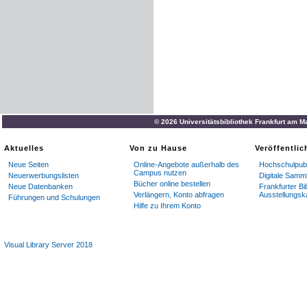
© 2026 Universitätsbibliothek Frankfurt am M
Aktuelles
Von zu Hause
Veröffentli
Neue Seiten
Online-Angebote außerhalb des
Hochschulpubl
Campus nutzen
Neuerwerbungslisten
Digitale Samm
Bücher online bestellen
Neue Datenbanken
Frankfurter Bi
Verlängern, Konto abfragen
Ausstellungsk
Führungen und Schulungen
Hilfe zu Ihrem Konto
Visual Library Server 2018