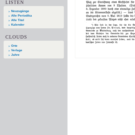
LISTEN
Neuzugänge
Alle Periodika
Alle Titel
Kalender
CLOUDS
Orte
Verlage
Jahre