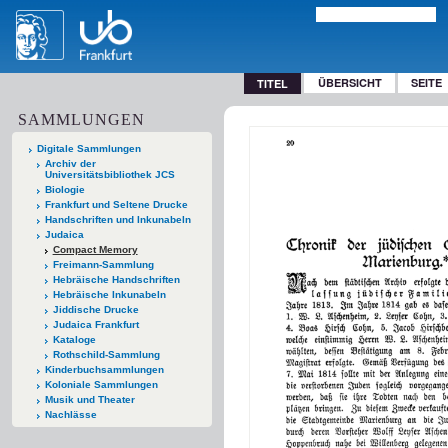
ÜBERSICHT
SEITE
TITEL
SAMMLUNGEN
Digitale Sammlungen
Archiv der
Universitätsbibliothek JCS
Biologie
Frankfurt und Seltene Drucke
Handschriften und Inkunabeln
Judaica
Compact Memory
Freimann-Sammlung
Hebräische Handschriften
Hebräische Inkunabeln
Jiddische Drucke
Judaica Frankfurt
Kataloge
Rothschild-Sammlung
Kinderbuchsammlungen
Koloniale Sammlungen
Musik und Theater
Nachlässe