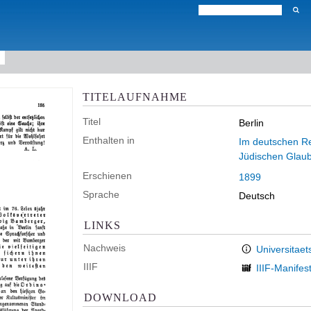
TITELAUFNAHME
Titel
Berlin
Enthalten in
Im deutschen Rei
Jüdischen Glau
Erschienen
1899
Sprache
Deutsch
LINKS
Nachweis
Universitaet
IIIF
IIIF-Manifes
DOWNLOAD