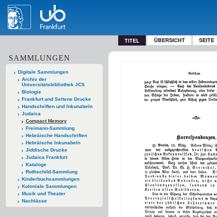
ÜBERSICHT
SEITE
TITEL
SAMMLUNGEN
Digitale Sammlungen
Archiv der
Universitätsbibliothek JCS
Biologie
Frankfurt und Seltene Drucke
Handschriften und Inkunabeln
Judaica
Compact Memory
Freimann-Sammlung
Hebräische Handschriften
Hebräische Inkunabeln
Jiddische Drucke
Judaica Frankfurt
Kataloge
Rothschild-Sammlung
Kinderbuchsammlungen
Koloniale Sammlungen
Musik und Theater
Nachlässe