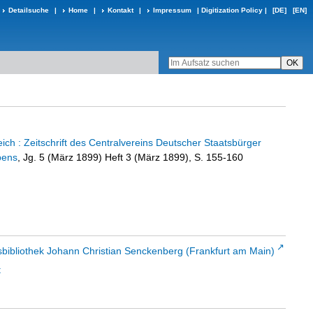
Detailsuche
|
Home
|
Kontakt
|
Impressum
|
Digitization Policy
|
[DE]
[EN]
ch : Zeitschrift des Centralvereins Deutscher Staatsbürger
bens
, Jg. 5 (März 1899) Heft 3 (März 1899), S. 155-160
sbibliothek Johann Christian Senckenberg (Frankfurt am Main)
t