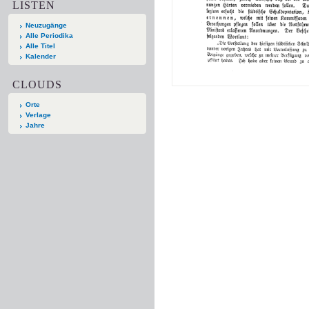
LISTEN
Neuzugänge
Alle Periodika
Alle Titel
Kalender
CLOUDS
Orte
Verlage
Jahre