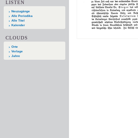
LISTEN
Neuzugänge
Alle Periodika
Alle Titel
Kalender
CLOUDS
Orte
Verlage
Jahre