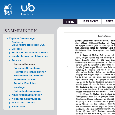
ÜBERSICHT
SEITE
TITEL
SAMMLUNGEN
Digitale Sammlungen
Archiv der
Universitätsbibliothek JCS
Biologie
Frankfurt und Seltene Drucke
Handschriften und Inkunabeln
Judaica
Compact Memory
Freimann-Sammlung
Hebräische Handschriften
Hebräische Inkunabeln
Jiddische Drucke
Judaica Frankfurt
Kataloge
Rothschild-Sammlung
Kinderbuchsammlungen
Koloniale Sammlungen
Musik und Theater
Nachlässe