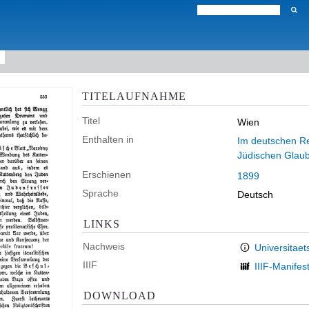
TITELAUFNAHME
Titel
Wien
Enthalten in
Im deutschen Rei
Jüdischen Glau
Erschienen
1899
Sprache
Deutsch
LINKS
Nachweis
Universitaet
IIIF
IIIF-Manifes
DOWNLOAD