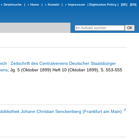
Detailsuche
|
Home
|
Kontakt
|
Impressum
|
Digitization Policy
|
[DE]
[EN]
ch : Zeitschrift des Centralvereins Deutscher Staatsbürger
bens
, Jg. 5 (Oktober 1899) Heft 10 (Oktober 1899), S. 553-555
sbibliothek Johann Christian Senckenberg (Frankfurt am Main)
t