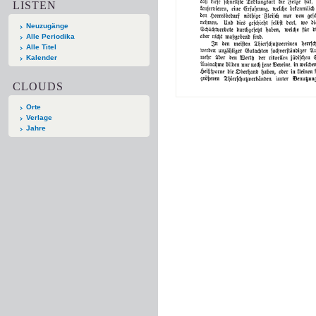
LISTEN
Neuzugänge
Alle Periodika
Alle Titel
Kalender
CLOUDS
Orte
Verlage
Jahre