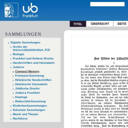
ÜBERSICHT
SEITE
TITEL
SAMMLUNGEN
Digitale Sammlungen
Archiv der
Universitätsbibliothek JCS
Biologie
Frankfurt und Seltene Drucke
Handschriften und Inkunabeln
Judaica
Compact Memory
Freimann-Sammlung
Hebräische Handschriften
Hebräische Inkunabeln
Jiddische Drucke
Judaica Frankfurt
Kataloge
Rothschild-Sammlung
Kinderbuchsammlungen
Koloniale Sammlungen
Musik und Theater
Nachlässe