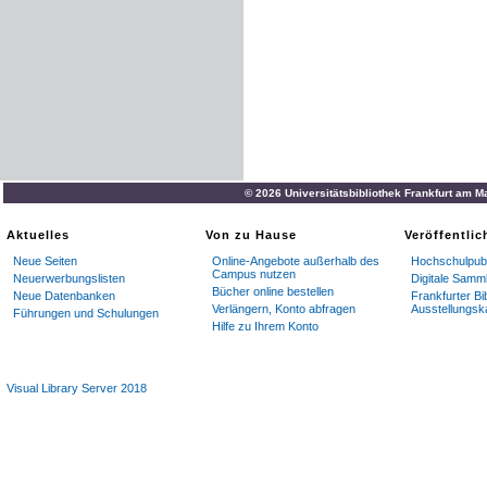
© 2026 Universitätsbibliothek Frankfurt am M
Aktuelles
Von zu Hause
Veröffentli
Neue Seiten
Online-Angebote außerhalb des
Hochschulpubl
Campus nutzen
Neuerwerbungslisten
Digitale Samm
Bücher online bestellen
Neue Datenbanken
Frankfurter Bi
Verlängern, Konto abfragen
Ausstellungsk
Führungen und Schulungen
Hilfe zu Ihrem Konto
Visual Library Server 2018