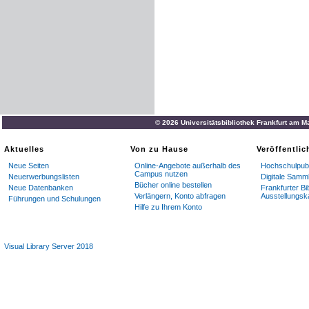
© 2026 Universitätsbibliothek Frankfurt am M
Aktuelles
Von zu Hause
Veröffentli
Neue Seiten
Online-Angebote außerhalb des
Hochschulpubl
Campus nutzen
Neuerwerbungslisten
Digitale Samm
Bücher online bestellen
Neue Datenbanken
Frankfurter Bi
Verlängern, Konto abfragen
Ausstellungsk
Führungen und Schulungen
Hilfe zu Ihrem Konto
Visual Library Server 2018