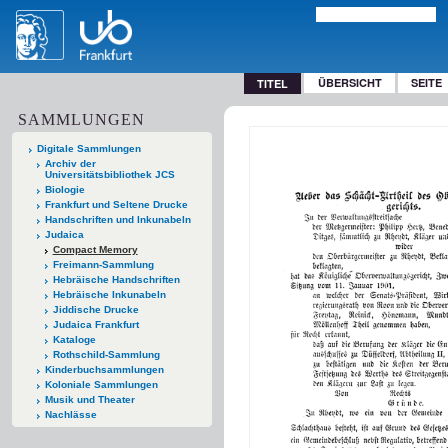
ÜBERSICHT
SEITE
TITEL
SAMMLUNGEN
Digitale Sammlungen
Archiv der
Universitätsbibliothek JCS
Biologie
Frankfurt und Seltene Drucke
Handschriften und Inkunabeln
Judaica
Compact Memory
Freimann-Sammlung
Hebräische Handschriften
Hebräische Inkunabeln
Jiddische Drucke
Judaica Frankfurt
Kataloge
Rothschild-Sammlung
Kinderbuchsammlungen
Koloniale Sammlungen
Musik und Theater
Nachlässe