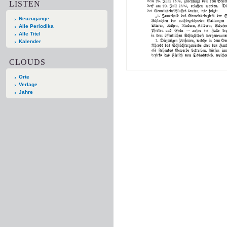
LISTEN
Neuzugänge
Alle Periodika
Alle Titel
Kalender
CLOUDS
Orte
Verlage
Jahre