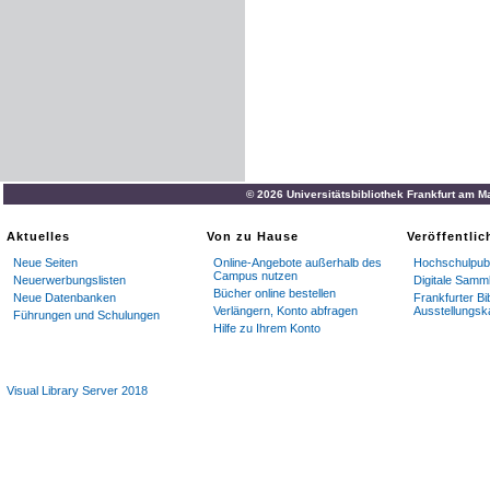
© 2026 Universitätsbibliothek Frankfurt am M
Aktuelles
Von zu Hause
Veröffentli
Neue Seiten
Online-Angebote außerhalb des
Hochschulpubl
Campus nutzen
Neuerwerbungslisten
Digitale Samm
Bücher online bestellen
Neue Datenbanken
Frankfurter Bi
Verlängern, Konto abfragen
Ausstellungsk
Führungen und Schulungen
Hilfe zu Ihrem Konto
Visual Library Server 2018