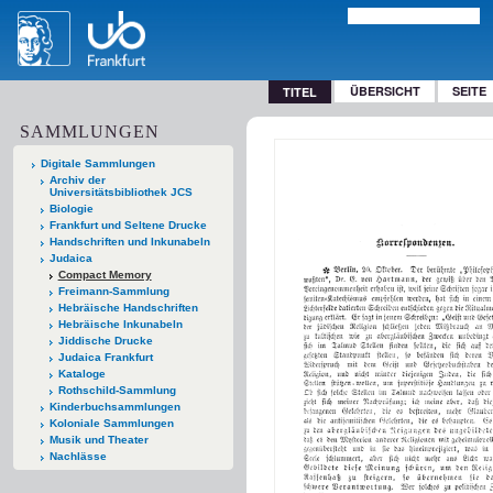
ÜBERSICHT
SEITE
TITEL
SAMMLUNGEN
Digitale Sammlungen
Archiv der
Universitätsbibliothek JCS
Biologie
Frankfurt und Seltene Drucke
Handschriften und Inkunabeln
Judaica
Compact Memory
Freimann-Sammlung
Hebräische Handschriften
Hebräische Inkunabeln
Jiddische Drucke
Judaica Frankfurt
Kataloge
Rothschild-Sammlung
Kinderbuchsammlungen
Koloniale Sammlungen
Musik und Theater
Nachlässe