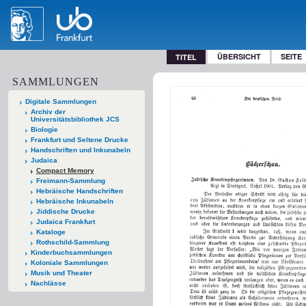
ÜBERSICHT
SEITE
TITEL
SAMMLUNGEN
Digitale Sammlungen
Archiv der
Universitätsbibliothek JCS
Biologie
Frankfurt und Seltene Drucke
Handschriften und Inkunabeln
Judaica
Compact Memory
Freimann-Sammlung
Hebräische Handschriften
Hebräische Inkunabeln
Jiddische Drucke
Judaica Frankfurt
Kataloge
Rothschild-Sammlung
Kinderbuchsammlungen
Koloniale Sammlungen
Musik und Theater
Nachlässe