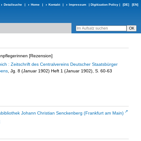
Detailsuche
|
Home
|
Kontakt
|
Impressum
|
Digitization Policy
|
[DE]
[EN]
npflegerinnen [Rezension]
ch : Zeitschrift des Centralvereins Deutscher Staatsbürger
bens
, Jg. 8 (Januar 1902) Heft 1 (Januar 1902), S. 60-63
sbibliothek Johann Christian Senckenberg (Frankfurt am Main)
t