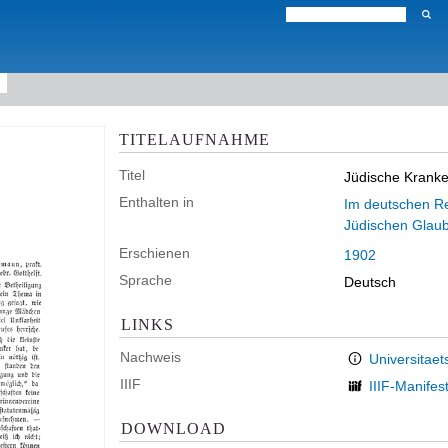
TITELAUFNAHME
Titel
Jüdische Kranke
Enthalten in
Im deutschen Rei
Jüdischen Glau
Erschienen
1902
Sprache
Deutsch
LINKS
Nachweis
Universitaet
IIIF
IIIF-Manifes
DOWNLOAD