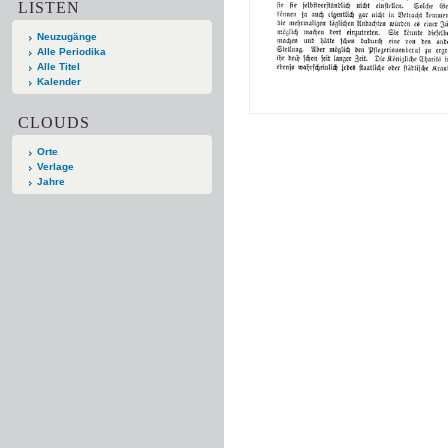
LISTEN
Neuzugänge
Alle Periodika
Alle Titel
Kalender
CLOUDS
Orte
Verlage
Jahre