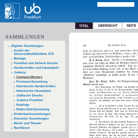
ÜBERSICHT
SEITE
TITEL
SAMMLUNGEN
Digitale Sammlungen
Archiv der
Universitätsbibliothek JCS
Biologie
Frankfurt und Seltene Drucke
Handschriften und Inkunabeln
Judaica
Compact Memory
Freimann-Sammlung
Hebräische Handschriften
Hebräische Inkunabeln
Jiddische Drucke
Judaica Frankfurt
Kataloge
Rothschild-Sammlung
Kinderbuchsammlungen
Koloniale Sammlungen
Musik und Theater
Nachlässe