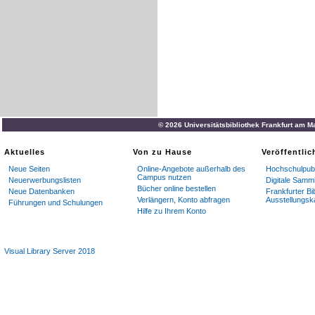
© 2026 Universitätsbibliothek Frankfurt am M
Aktuelles
Von zu Hause
Veröffentli
Neue Seiten
Online-Angebote außerhalb des
Hochschulpubl
Campus nutzen
Neuerwerbungslisten
Digitale Samm
Bücher online bestellen
Neue Datenbanken
Frankfurter Bi
Verlängern, Konto abfragen
Ausstellungsk
Führungen und Schulungen
Hilfe zu Ihrem Konto
Visual Library Server 2018