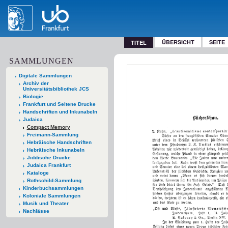
ÜBERSICHT
SEITE
TITEL
SAMMLUNGEN
Digitale Sammlungen
Archiv der
Universitätsbibliothek JCS
Biologie
Frankfurt und Seltene Drucke
Handschriften und Inkunabeln
Judaica
Compact Memory
Freimann-Sammlung
Hebräische Handschriften
Hebräische Inkunabeln
Jiddische Drucke
Judaica Frankfurt
Kataloge
Rothschild-Sammlung
Kinderbuchsammlungen
Koloniale Sammlungen
Musik und Theater
Nachlässe