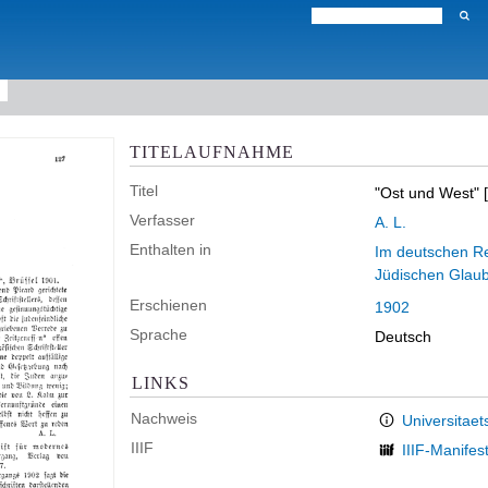
TITELAUFNAHME
Titel
"Ost und West" 
Verfasser
A. L.
Enthalten in
Im deutschen Rei
Jüdischen Glau
Erschienen
1902
Sprache
Deutsch
LINKS
Nachweis
Universitaet
IIIF
IIIF-Manifes