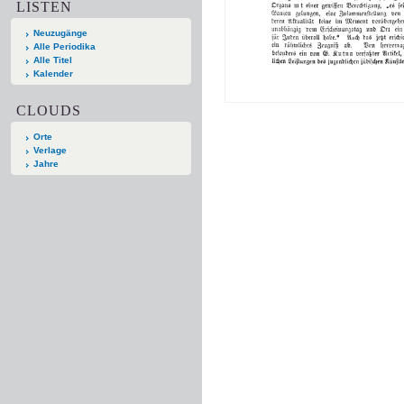
LISTEN
Neuzugänge
Alle Periodika
Alle Titel
Kalender
CLOUDS
Orte
Verlage
Jahre