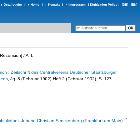
Detailsuche
|
Home
|
Kontakt
|
Impressum
|
Digitization Policy
|
[DE]
[EN]
[Rezension]
/ A. L.
ch : Zeitschrift des Centralvereins Deutscher Staatsbürger
bens
, Jg. 8 (Februar 1902) Heft 2 (Februar 1902), S. 127
sbibliothek Johann Christian Senckenberg (Frankfurt am Main)
t