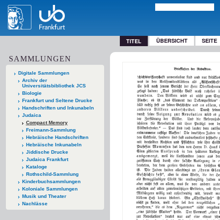
ÜBERSICHT
SEITE
TITEL
SAMMLUNGEN
Digitale Sammlungen
Archiv der
Universitätsbibliothek JCS
Biologie
Frankfurt und Seltene Drucke
Handschriften und Inkunabeln
Judaica
Compact Memory
Freimann-Sammlung
Hebräische Handschriften
Hebräische Inkunabeln
Jiddische Drucke
Judaica Frankfurt
Kataloge
Rothschild-Sammlung
Kinderbuchsammlungen
Koloniale Sammlungen
Musik und Theater
Nachlässe