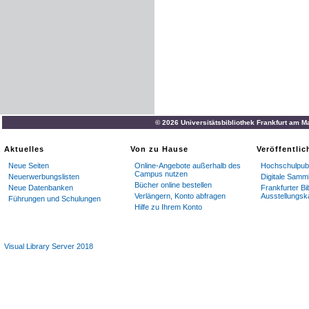
© 2026 Universitätsbibliothek Frankfurt am M
Aktuelles
Von zu Hause
Veröffentli
Neue Seiten
Online-Angebote außerhalb des
Hochschulpubl
Campus nutzen
Neuerwerbungslisten
Digitale Samm
Bücher online bestellen
Neue Datenbanken
Frankfurter Bi
Verlängern, Konto abfragen
Ausstellungsk
Führungen und Schulungen
Hilfe zu Ihrem Konto
Visual Library Server 2018