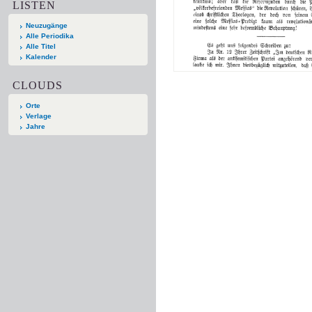
LISTEN
Neuzugänge
Alle Periodika
Alle Titel
Kalender
CLOUDS
Orte
Verlage
Jahre