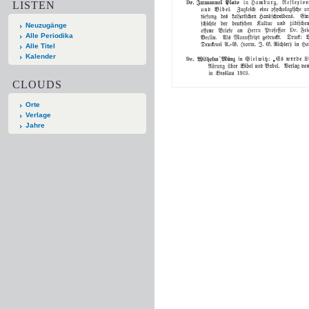
LISTEN
Neuzugänge
Alle Periodika
Alle Titel
Kalender
CLOUDS
Orte
Verlage
Jahre