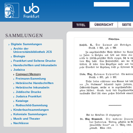
ÜBERSICHT
SEITE
TITEL
SAMMLUNGEN
Digitale Sammlungen
Archiv der
Universitätsbibliothek JCS
Biologie
Frankfurt und Seltene Drucke
Handschriften und Inkunabeln
Judaica
Compact Memory
Freimann-Sammlung
Hebräische Handschriften
Hebräische Inkunabeln
Jiddische Drucke
Judaica Frankfurt
Kataloge
Rothschild-Sammlung
Kinderbuchsammlungen
Koloniale Sammlungen
Musik und Theater
Nachlässe