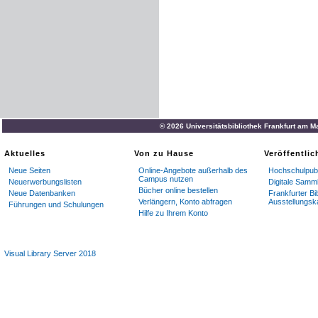
© 2026 Universitätsbibliothek Frankfurt am M
Aktuelles
Von zu Hause
Veröffentli
Neue Seiten
Online-Angebote außerhalb des
Hochschulpubl
Campus nutzen
Neuerwerbungslisten
Digitale Samm
Bücher online bestellen
Neue Datenbanken
Frankfurter Bi
Verlängern, Konto abfragen
Ausstellungsk
Führungen und Schulungen
Hilfe zu Ihrem Konto
Visual Library Server 2018