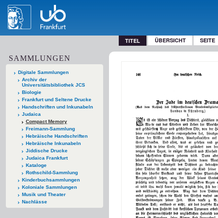
ÜBERSICHT
SEITE
TITEL
SAMMLUNGEN
Digitale Sammlungen
Archiv der
Universitätsbibliothek JCS
Biologie
Frankfurt und Seltene Drucke
Handschriften und Inkunabeln
Judaica
Compact Memory
Freimann-Sammlung
Hebräische Handschriften
Hebräische Inkunabeln
Jiddische Drucke
Judaica Frankfurt
Kataloge
Rothschild-Sammlung
Kinderbuchsammlungen
Koloniale Sammlungen
Musik und Theater
Nachlässe