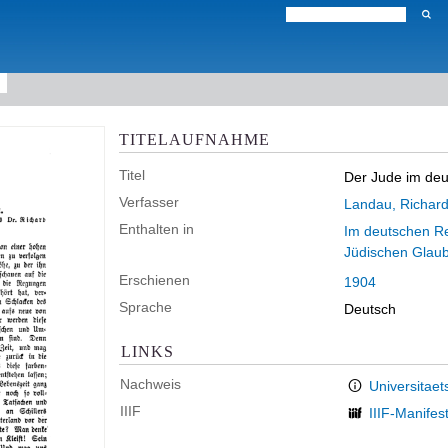
TITELAUFNAHME
Titel
Der Jude im de
Verfasser
Landau, Richar
Enthalten in
Im deutschen Rei
Jüdischen Glau
Erschienen
1904
Sprache
Deutsch
LINKS
Nachweis
Universitaet
IIIF
IIIF-Manifes