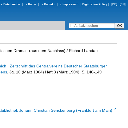
Detailsuche
|
Home
|
Kontakt
|
Impressum
|
Digitization Policy
|
[DE]
[EN]
utschen Drama
:
(aus dem Nachlass)
/ Richard Landau
d
ch : Zeitschrift des Centralvereins Deutscher Staatsbürger
bens
, Jg. 10 (März 1904) Heft 3 (März 1904), S. 146-149
sbibliothek Johann Christian Senckenberg (Frankfurt am Main)
t