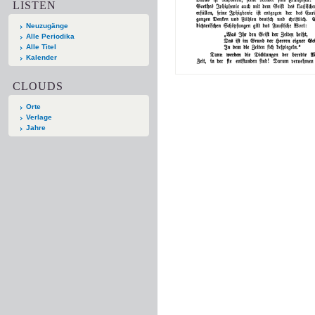
LISTEN
Neuzugänge
Alle Periodika
Alle Titel
Kalender
CLOUDS
Orte
Verlage
Jahre