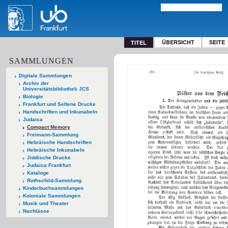
ÜBERSICHT
SEITE
TITEL
SAMMLUNGEN
Digitale Sammlungen
Archiv der
Universitätsbibliothek JCS
Biologie
Frankfurt und Seltene Drucke
Handschriften und Inkunabeln
Judaica
Compact Memory
Freimann-Sammlung
Hebräische Handschriften
Hebräische Inkunabeln
Jiddische Drucke
Judaica Frankfurt
Kataloge
Rothschild-Sammlung
Kinderbuchsammlungen
Koloniale Sammlungen
Musik und Theater
Nachlässe