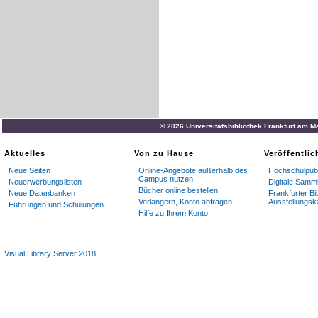
© 2026 Universitätsbibliothek Frankfurt am M
Aktuelles
Von zu Hause
Veröffentli
Neue Seiten
Online-Angebote außerhalb des
Hochschulpubl
Campus nutzen
Neuerwerbungslisten
Digitale Samm
Bücher online bestellen
Neue Datenbanken
Frankfurter Bi
Verlängern, Konto abfragen
Ausstellungsk
Führungen und Schulungen
Hilfe zu Ihrem Konto
Visual Library Server 2018