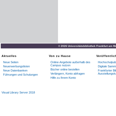
© 2026 Universitätsbibliothek Frankfurt am M
Aktuelles
Von zu Hause
Veröffentli
Neue Seiten
Online-Angebote außerhalb des
Hochschulpubl
Campus nutzen
Neuerwerbungslisten
Digitale Samm
Bücher online bestellen
Neue Datenbanken
Frankfurter Bi
Verlängern, Konto abfragen
Ausstellungsk
Führungen und Schulungen
Hilfe zu Ihrem Konto
Visual Library Server 2018