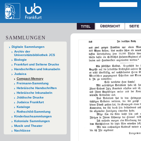
ÜBERSICHT
SEITE
TITEL
SAMMLUNGEN
Digitale Sammlungen
Archiv der
Universitätsbibliothek JCS
Biologie
Frankfurt und Seltene Drucke
Handschriften und Inkunabeln
Judaica
Compact Memory
Freimann-Sammlung
Hebräische Handschriften
Hebräische Inkunabeln
Jiddische Drucke
Judaica Frankfurt
Kataloge
Rothschild-Sammlung
Kinderbuchsammlungen
Koloniale Sammlungen
Musik und Theater
Nachlässe