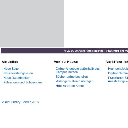
© 2026 Universitätsbibliothek Frankfurt am M
Aktuelles
Von zu Hause
Veröffentli
Neue Seiten
Online-Angebote außerhalb des
Hochschulpubl
Campus nutzen
Neuerwerbungslisten
Digitale Samm
Bücher online bestellen
Neue Datenbanken
Frankfurter Bi
Verlängern, Konto abfragen
Ausstellungsk
Führungen und Schulungen
Hilfe zu Ihrem Konto
Visual Library Server 2018