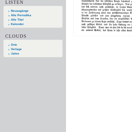
LISTEN
Neuzugänge
Alle Periodika
Alle Titel
Kalender
CLOUDS
Orte
Verlage
Jahre