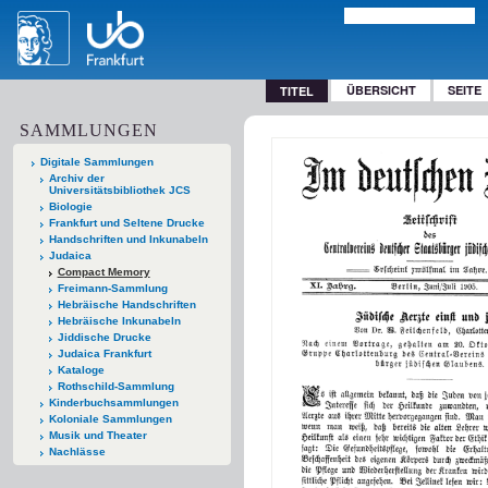
ÜBERSICHT
SEITE
TITEL
SAMMLUNGEN
Digitale Sammlungen
Archiv der
Universitätsbibliothek JCS
Biologie
Frankfurt und Seltene Drucke
Handschriften und Inkunabeln
Judaica
Compact Memory
Freimann-Sammlung
Hebräische Handschriften
Hebräische Inkunabeln
Jiddische Drucke
Judaica Frankfurt
Kataloge
Rothschild-Sammlung
Kinderbuchsammlungen
Koloniale Sammlungen
Musik und Theater
Nachlässe