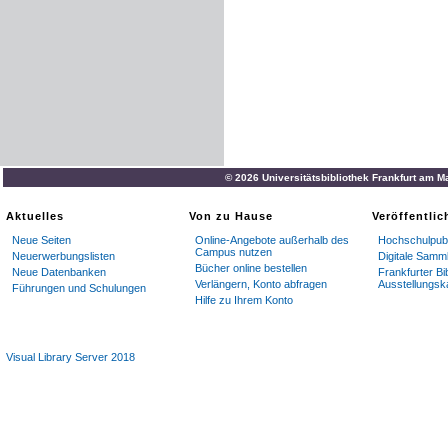
© 2026 Universitätsbibliothek Frankfurt am M
Aktuelles
Von zu Hause
Veröffentli
Neue Seiten
Online-Angebote außerhalb des
Hochschulpubl
Campus nutzen
Neuerwerbungslisten
Digitale Samm
Bücher online bestellen
Neue Datenbanken
Frankfurter Bi
Verlängern, Konto abfragen
Ausstellungsk
Führungen und Schulungen
Hilfe zu Ihrem Konto
Visual Library Server 2018