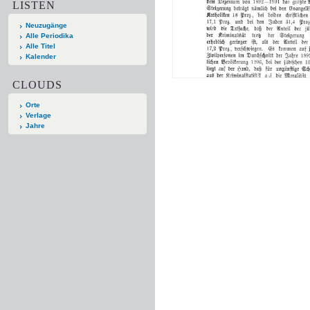
LISTEN
Neuzugänge
Alle Periodika
Alle Titel
Kalender
CLOUDS
Orte
Verlage
Jahre