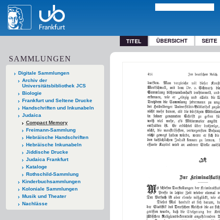
ÜBERSICHT
SEITE
TITEL
SAMMLUNGEN
Digitale Sammlungen
Archiv der
Universitätsbibliothek JCS
Biologie
Frankfurt und Seltene Drucke
Handschriften und Inkunabeln
Judaica
Compact Memory
Freimann-Sammlung
Hebräische Handschriften
Hebräische Inkunabeln
Jiddische Drucke
Judaica Frankfurt
Kataloge
Rothschild-Sammlung
Kinderbuchsammlungen
Koloniale Sammlungen
Musik und Theater
Nachlässe