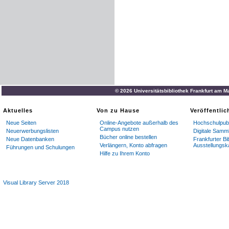
© 2026 Universitätsbibliothek Frankfurt am M
Aktuelles
Von zu Hause
Veröffentli
Neue Seiten
Online-Angebote außerhalb des
Hochschulpubl
Campus nutzen
Neuerwerbungslisten
Digitale Samm
Bücher online bestellen
Neue Datenbanken
Frankfurter Bi
Verlängern, Konto abfragen
Ausstellungsk
Führungen und Schulungen
Hilfe zu Ihrem Konto
Visual Library Server 2018