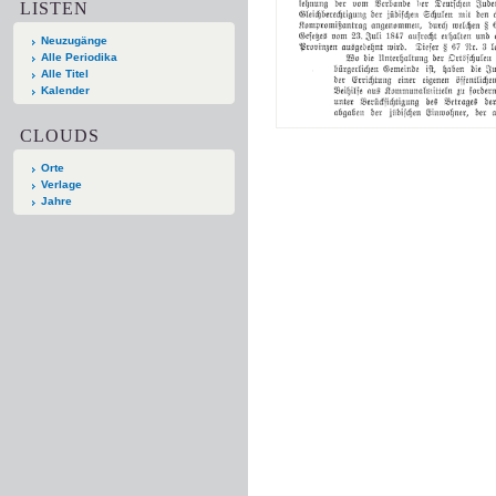
LISTEN
Neuzugänge
Alle Periodika
Alle Titel
Kalender
CLOUDS
Orte
Verlage
Jahre