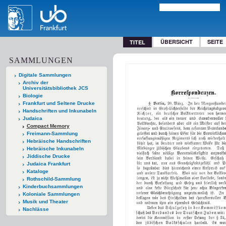
ÜBERSICHT
SEITE
TITEL
SAMMLUNGEN
Digitale Sammlungen
Archiv der
Universitätsbibliothek JCS
Biologie
Frankfurt und Seltene Drucke
Handschriften und Inkunabeln
Judaica
Compact Memory
Freimann-Sammlung
Hebräische Handschriften
Hebräische Inkunabeln
Jiddische Drucke
Judaica Frankfurt
Kataloge
Rothschild-Sammlung
Kinderbuchsammlungen
Koloniale Sammlungen
Musik und Theater
Nachlässe