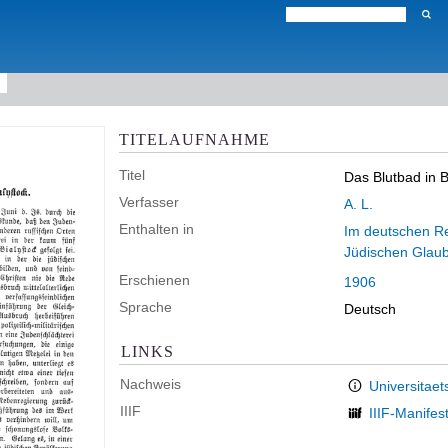
TITELAUFNAHME
Titel
Das Blutbad in B
Verfasser
A. L.
Enthalten in
Im deutschen Rei
Jüdischen Glau
Erschienen
1906
Sprache
Deutsch
LINKS
Nachweis
Universitaet
IIIF
IIIF-Manifes