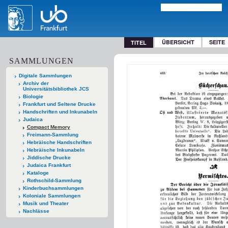
ÜBERSICHT
SEITE
TITEL
SAMMLUNGEN
Digitale Sammlungen
Archiv der
Universitätsbibliothek JCS
Biologie
Frankfurt und Seltene Drucke
Handschriften und Inkunabeln
Judaica
Compact Memory
Freimann-Sammlung
Hebräische Handschriften
Hebräische Inkunabeln
Jiddische Drucke
Judaica Frankfurt
Kataloge
Rothschild-Sammlung
Kinderbuchsammlungen
Koloniale Sammlungen
Musik und Theater
Nachlässe