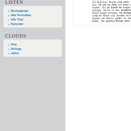
LISTEN
Neuzugänge
Alle Periodika
Alle Titel
Kalender
CLOUDS
Orte
Verlage
Jahre