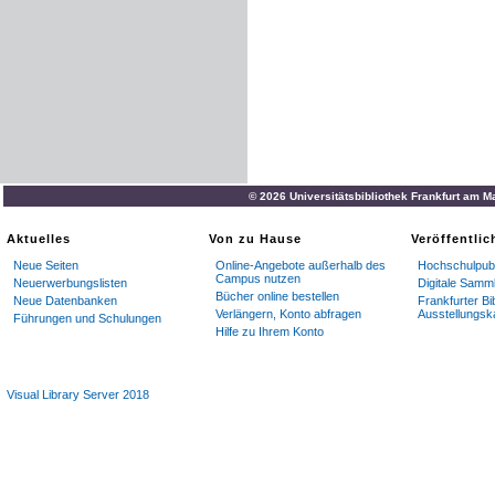
© 2026 Universitätsbibliothek Frankfurt am M
Aktuelles
Von zu Hause
Veröffentli
Neue Seiten
Online-Angebote außerhalb des
Hochschulpubl
Campus nutzen
Neuerwerbungslisten
Digitale Samm
Bücher online bestellen
Neue Datenbanken
Frankfurter Bi
Verlängern, Konto abfragen
Ausstellungsk
Führungen und Schulungen
Hilfe zu Ihrem Konto
Visual Library Server 2018