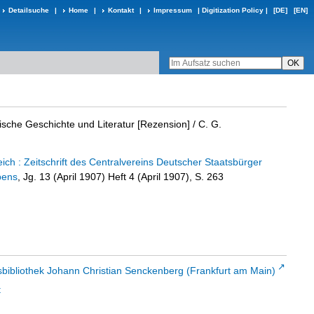
Detailsuche
|
Home
|
Kontakt
|
Impressum
|
Digitization Policy
|
[DE]
[EN]
ische Geschichte und Literatur [Rezension]
/ C. G.
ch : Zeitschrift des Centralvereins Deutscher Staatsbürger
bens
, Jg. 13 (April 1907) Heft 4 (April 1907), S. 263
sbibliothek Johann Christian Senckenberg (Frankfurt am Main)
t