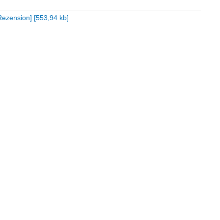
[Rezension]
[
553,94 kb
]