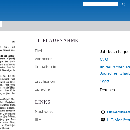
TITELAUFNAHME
Titel
Jahrbuch für jüd
Verfasser
C. G.
Enthalten in
Im deutschen Rei
Jüdischen Glau
Erschienen
1907
Sprache
Deutsch
LINKS
Nachweis
Universitaet
IIIF
IIIF-Manifes