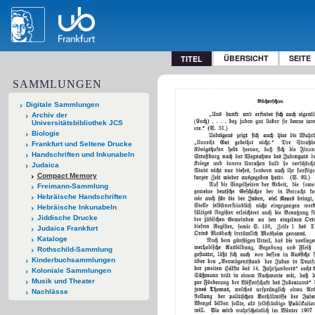
ÜBERSICHT
SEITE
TITEL
SAMMLUNGEN
Digitale Sammlungen
Archiv der
Universitätsbibliothek JCS
Biologie
Frankfurt und Seltene Drucke
Handschriften und Inkunabeln
Judaica
Compact Memory
Freimann-Sammlung
Hebräische Handschriften
Hebräische Inkunabeln
Jiddische Drucke
Judaica Frankfurt
Kataloge
Rothschild-Sammlung
Kinderbuchsammlungen
Koloniale Sammlungen
Musik und Theater
Nachlässe