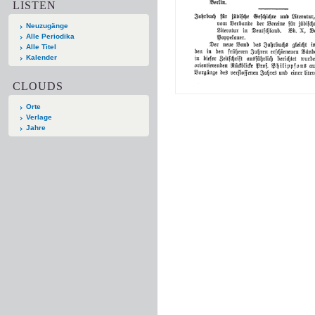
LISTEN
Neuzugänge
Alle Periodika
Alle Titel
Kalender
CLOUDS
Orte
Verlage
Jahre