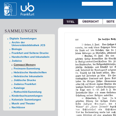
ÜBERSICHT
SEITE
TITEL
SAMMLUNGEN
Digitale Sammlungen
Archiv der
Universitätsbibliothek JCS
Biologie
Frankfurt und Seltene Drucke
Handschriften und Inkunabeln
Judaica
Compact Memory
Freimann-Sammlung
Hebräische Handschriften
Hebräische Inkunabeln
Jiddische Drucke
Judaica Frankfurt
Kataloge
Rothschild-Sammlung
Kinderbuchsammlungen
Koloniale Sammlungen
Musik und Theater
Nachlässe