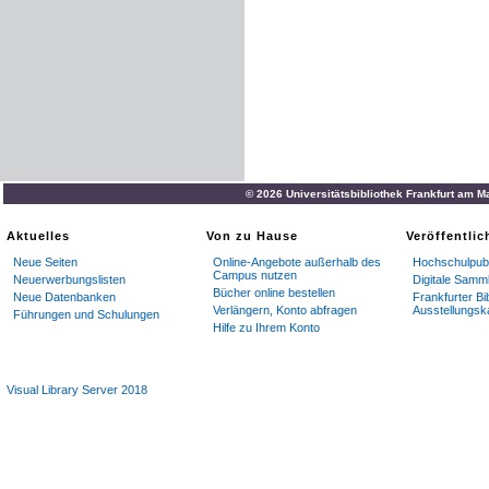
© 2026 Universitätsbibliothek Frankfurt am M
Aktuelles
Von zu Hause
Veröffentli
Neue Seiten
Online-Angebote außerhalb des
Hochschulpubl
Campus nutzen
Neuerwerbungslisten
Digitale Samm
Bücher online bestellen
Neue Datenbanken
Frankfurter Bi
Verlängern, Konto abfragen
Ausstellungsk
Führungen und Schulungen
Hilfe zu Ihrem Konto
Visual Library Server 2018