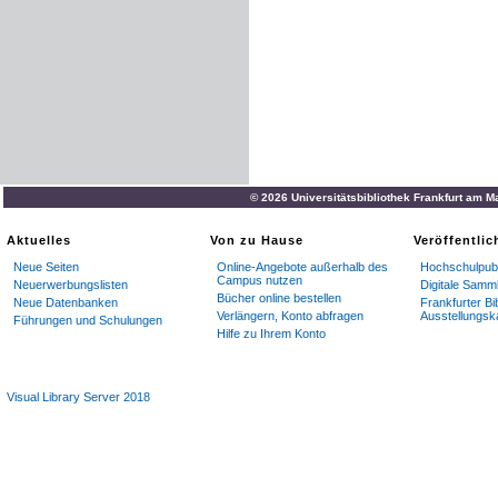
© 2026 Universitätsbibliothek Frankfurt am M
Aktuelles
Von zu Hause
Veröffentli
Neue Seiten
Online-Angebote außerhalb des
Hochschulpubl
Campus nutzen
Neuerwerbungslisten
Digitale Samm
Bücher online bestellen
Neue Datenbanken
Frankfurter Bi
Verlängern, Konto abfragen
Ausstellungsk
Führungen und Schulungen
Hilfe zu Ihrem Konto
Visual Library Server 2018