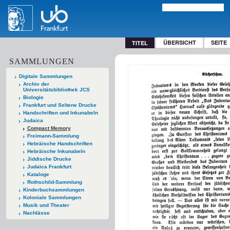
ÜBERSICHT
SEITE
TITEL
SAMMLUNGEN
Digitale Sammlungen
Archiv der
Universitätsbibliothek JCS
Biologie
Frankfurt und Seltene Drucke
Handschriften und Inkunabeln
Judaica
Compact Memory
Freimann-Sammlung
Hebräische Handschriften
Hebräische Inkunabeln
Jiddische Drucke
Judaica Frankfurt
Kataloge
Rothschild-Sammlung
Kinderbuchsammlungen
Koloniale Sammlungen
Musik und Theater
Nachlässe