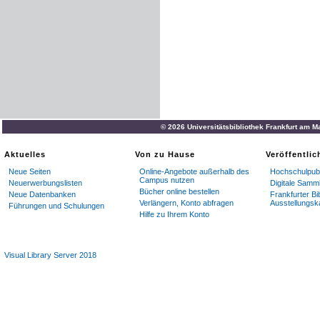
© 2026 Universitätsbibliothek Frankfurt am M
Aktuelles
Von zu Hause
Veröffentli
Neue Seiten
Online-Angebote außerhalb des
Hochschulpubl
Campus nutzen
Neuerwerbungslisten
Digitale Samm
Bücher online bestellen
Neue Datenbanken
Frankfurter Bi
Verlängern, Konto abfragen
Ausstellungsk
Führungen und Schulungen
Hilfe zu Ihrem Konto
Visual Library Server 2018