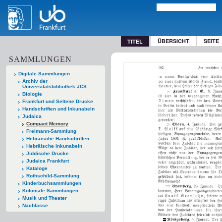
ÜBERSICHT
SEITE
TITEL
SAMMLUNGEN
Digitale Sammlungen
Archiv der
Universitätsbibliothek JCS
Biologie
Frankfurt und Seltene Drucke
Handschriften und Inkunabeln
Judaica
Compact Memory
Freimann-Sammlung
Hebräische Handschriften
Hebräische Inkunabeln
Jiddische Drucke
Judaica Frankfurt
Kataloge
Rothschild-Sammlung
Kinderbuchsammlungen
Koloniale Sammlungen
Musik und Theater
Nachlässe