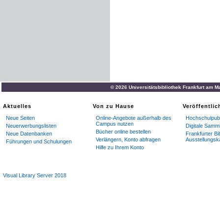
© 2026 Universitätsbibliothek Frankfurt am M
Aktuelles
Von zu Hause
Veröffentli
Neue Seiten
Online-Angebote außerhalb des
Hochschulpubl
Campus nutzen
Neuerwerbungslisten
Digitale Samm
Bücher online bestellen
Neue Datenbanken
Frankfurter Bi
Verlängern, Konto abfragen
Ausstellungsk
Führungen und Schulungen
Hilfe zu Ihrem Konto
Visual Library Server 2018