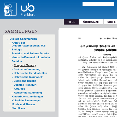
ÜBERSICHT
SEITE
TITEL
SAMMLUNGEN
Digitale Sammlungen
Archiv der
Universitätsbibliothek JCS
Biologie
Frankfurt und Seltene Drucke
Handschriften und Inkunabeln
Judaica
Compact Memory
Freimann-Sammlung
Hebräische Handschriften
Hebräische Inkunabeln
Jiddische Drucke
Judaica Frankfurt
Kataloge
Rothschild-Sammlung
Kinderbuchsammlungen
Koloniale Sammlungen
Musik und Theater
Nachlässe