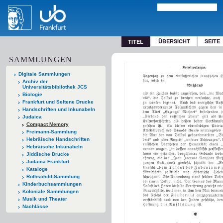
ÜBERSICHT
SEITE
TITEL
SAMMLUNGEN
Digitale Sammlungen
Archiv der
Universitätsbibliothek JCS
Biologie
Frankfurt und Seltene Drucke
Handschriften und Inkunabeln
Judaica
Compact Memory
Freimann-Sammlung
Hebräische Handschriften
Hebräische Inkunabeln
Jiddische Drucke
Judaica Frankfurt
Kataloge
Rothschild-Sammlung
Kinderbuchsammlungen
Koloniale Sammlungen
Musik und Theater
Nachlässe