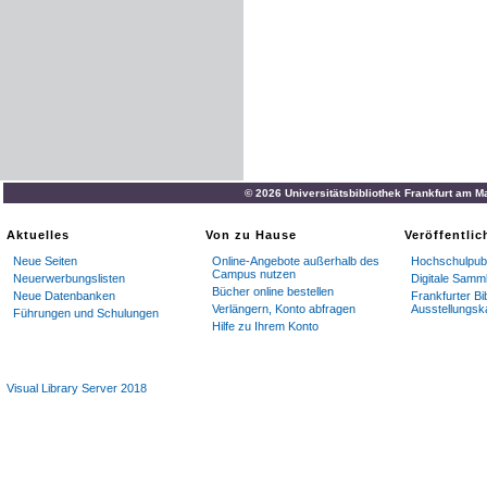
© 2026 Universitätsbibliothek Frankfurt am M
Aktuelles
Von zu Hause
Veröffentli
Neue Seiten
Online-Angebote außerhalb des
Hochschulpubl
Campus nutzen
Neuerwerbungslisten
Digitale Samm
Bücher online bestellen
Neue Datenbanken
Frankfurter Bi
Verlängern, Konto abfragen
Ausstellungsk
Führungen und Schulungen
Hilfe zu Ihrem Konto
Visual Library Server 2018