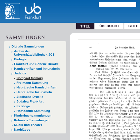
ÜBERSICHT
SEITE
TITEL
SAMMLUNGEN
Digitale Sammlungen
Archiv der
Universitätsbibliothek JCS
Biologie
Frankfurt und Seltene Drucke
Handschriften und Inkunabeln
Judaica
Compact Memory
Freimann-Sammlung
Hebräische Handschriften
Hebräische Inkunabeln
Jiddische Drucke
Judaica Frankfurt
Kataloge
Rothschild-Sammlung
Kinderbuchsammlungen
Koloniale Sammlungen
Musik und Theater
Nachlässe