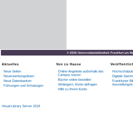
© 2026 Universitätsbibliothek Frankfurt am M
Aktuelles
Von zu Hause
Veröffentli
Neue Seiten
Online-Angebote außerhalb des
Hochschulpubl
Campus nutzen
Neuerwerbungslisten
Digitale Samm
Bücher online bestellen
Neue Datenbanken
Frankfurter Bi
Verlängern, Konto abfragen
Ausstellungsk
Führungen und Schulungen
Hilfe zu Ihrem Konto
Visual Library Server 2018