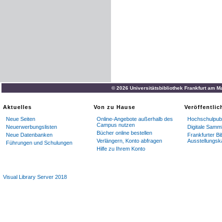
© 2026 Universitätsbibliothek Frankfurt am M
Aktuelles
Von zu Hause
Veröffentli
Neue Seiten
Online-Angebote außerhalb des
Hochschulpubl
Campus nutzen
Neuerwerbungslisten
Digitale Samm
Bücher online bestellen
Neue Datenbanken
Frankfurter Bi
Verlängern, Konto abfragen
Ausstellungsk
Führungen und Schulungen
Hilfe zu Ihrem Konto
Visual Library Server 2018