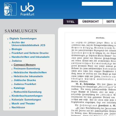
ÜBERSICHT
SEITE
TITEL
SAMMLUNGEN
Digitale Sammlungen
Archiv der
Universitätsbibliothek JCS
Biologie
Frankfurt und Seltene Drucke
Handschriften und Inkunabeln
Judaica
Compact Memory
Freimann-Sammlung
Hebräische Handschriften
Hebräische Inkunabeln
Jiddische Drucke
Judaica Frankfurt
Kataloge
Rothschild-Sammlung
Kinderbuchsammlungen
Koloniale Sammlungen
Musik und Theater
Nachlässe