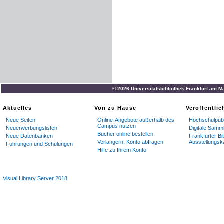
© 2026 Universitätsbibliothek Frankfurt am M
Aktuelles
Von zu Hause
Veröffentli
Neue Seiten
Online-Angebote außerhalb des
Hochschulpubl
Campus nutzen
Neuerwerbungslisten
Digitale Samm
Bücher online bestellen
Neue Datenbanken
Frankfurter Bi
Verlängern, Konto abfragen
Ausstellungsk
Führungen und Schulungen
Hilfe zu Ihrem Konto
Visual Library Server 2018