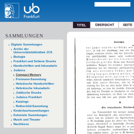
ÜBERSICHT
SEITE
TITEL
SAMMLUNGEN
Digitale Sammlungen
Archiv der
Universitätsbibliothek JCS
Biologie
Frankfurt und Seltene Drucke
Handschriften und Inkunabeln
Judaica
Compact Memory
Freimann-Sammlung
Hebräische Handschriften
Hebräische Inkunabeln
Jiddische Drucke
Judaica Frankfurt
Kataloge
Rothschild-Sammlung
Kinderbuchsammlungen
Koloniale Sammlungen
Musik und Theater
Nachlässe