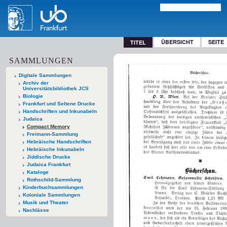
ÜBERSICHT
SEITE
TITEL
SAMMLUNGEN
Digitale Sammlungen
Archiv der
Universitätsbibliothek JCS
Biologie
Frankfurt und Seltene Drucke
Handschriften und Inkunabeln
Judaica
Compact Memory
Freimann-Sammlung
Hebräische Handschriften
Hebräische Inkunabeln
Jiddische Drucke
Judaica Frankfurt
Kataloge
Rothschild-Sammlung
Kinderbuchsammlungen
Koloniale Sammlungen
Musik und Theater
Nachlässe