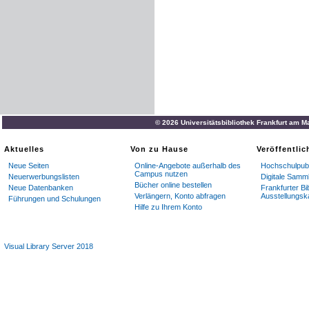
© 2026 Universitätsbibliothek Frankfurt am M
Aktuelles
Von zu Hause
Veröffentli
Neue Seiten
Online-Angebote außerhalb des
Hochschulpubl
Campus nutzen
Neuerwerbungslisten
Digitale Samm
Bücher online bestellen
Neue Datenbanken
Frankfurter Bi
Verlängern, Konto abfragen
Ausstellungsk
Führungen und Schulungen
Hilfe zu Ihrem Konto
Visual Library Server 2018