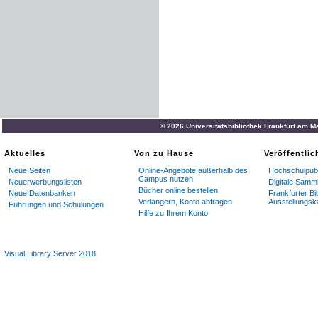
© 2026 Universitätsbibliothek Frankfurt am M
Aktuelles
Von zu Hause
Veröffentli
Neue Seiten
Online-Angebote außerhalb des
Hochschulpubl
Campus nutzen
Neuerwerbungslisten
Digitale Samm
Bücher online bestellen
Neue Datenbanken
Frankfurter Bi
Verlängern, Konto abfragen
Ausstellungsk
Führungen und Schulungen
Hilfe zu Ihrem Konto
Visual Library Server 2018