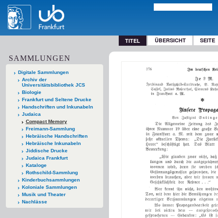
ÜBERSICHT
SEITE
TITEL
SAMMLUNGEN
Digitale Sammlungen
Archiv der
Universitätsbibliothek JCS
Biologie
Frankfurt und Seltene Drucke
Handschriften und Inkunabeln
Judaica
Compact Memory
Freimann-Sammlung
Hebräische Handschriften
Hebräische Inkunabeln
Jiddische Drucke
Judaica Frankfurt
Kataloge
Rothschild-Sammlung
Kinderbuchsammlungen
Koloniale Sammlungen
Musik und Theater
Nachlässe